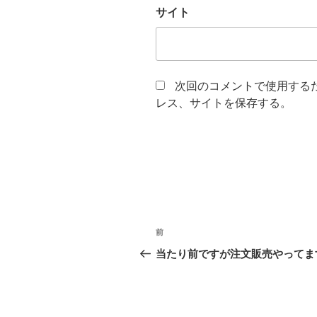
サイト
次回のコメントで使用する
レス、サイトを保存する。
投
前
前
稿
の
当たり前ですが注文販売やってま
投
ナ
稿
ビ