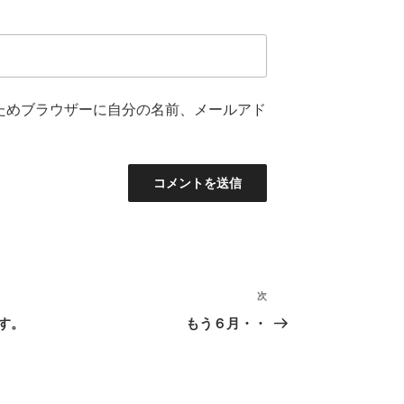
ためブラウザーに自分の名前、メールアド
次
次
の
す。
もう６月・・
投
稿