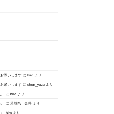
くお願いします
に
hiro
より
くお願いします
に
shun_yuzu
より
た。
に
hiro
より
た。
に
茨城県 金井
より
…
に
hiro
より