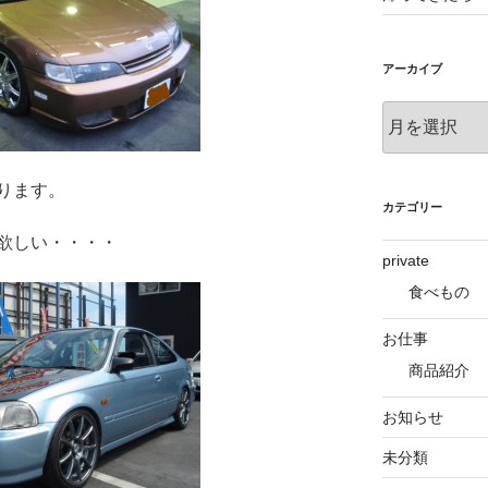
アーカイブ
ア
ー
カ
イ
おります。
ブ
カテゴリー
欲しい・・・・
private
食べもの
お仕事
商品紹介
お知らせ
未分類