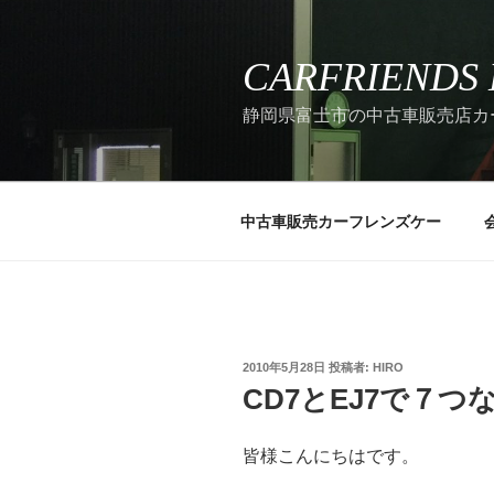
コ
ン
テ
CARFRIENDS 
ン
静岡県富士市の中古車販売店カー
ツ
へ
ス
キ
中古車販売カーフレンズケー
ッ
プ
投
2010年5月28日
投稿者:
HIRO
稿
CD7とEJ7で７つ
日:
皆様こんにちはです。