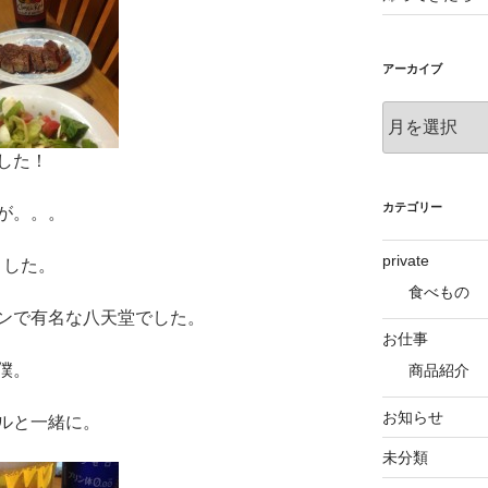
アーカイブ
ア
ー
した！
カ
イ
ブ
カテゴリー
が。。。
private
来ました。
食べもの
ンで有名な八天堂でした。
お仕事
僕。
商品紹介
お知らせ
ルと一緒に。
未分類