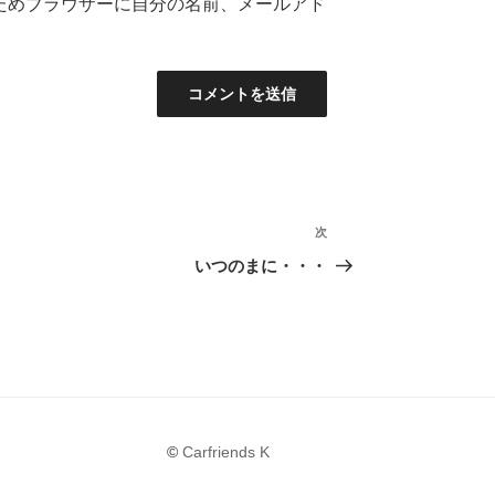
ためブラウザーに自分の名前、メールアド
次
次
の
いつのまに・・・
投
稿
©
Carfriends K