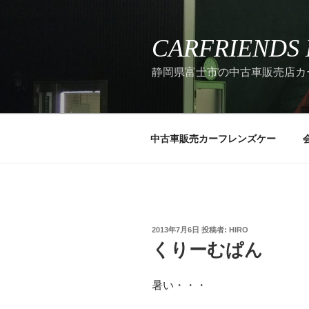
コ
ン
テ
CARFRIENDS 
ン
静岡県富士市の中古車販売店カー
ツ
へ
ス
キ
中古車販売カーフレンズケー
ッ
プ
投
2013年7月6日
投稿者:
HIRO
稿
くりーむぱん
日:
暑い・・・