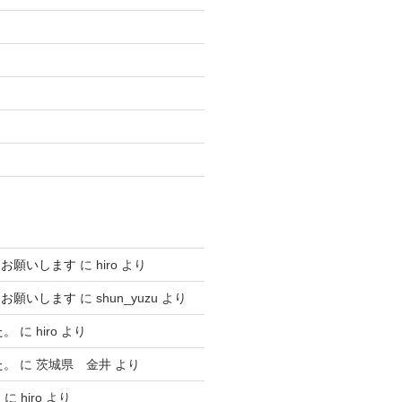
くお願いします
に
hiro
より
くお願いします
に
shun_yuzu
より
た。
に
hiro
より
た。
に
茨城県 金井
より
…
に
hiro
より