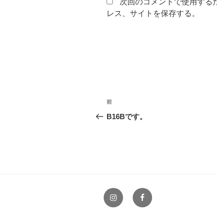
次回のコメントで使用する
レス、サイトを保存する。
投
前
前
稿
の
B16Bです。
投
ナ
稿
ビ
ゲ
ー
Instagram
facebook
シ