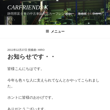
コ
CARFRIENDS K
ン
静岡県富士市の中古車販売店カーフレンズケー。東名富士I.C.から
テ
すぐ。
ン
ツ
メニュー
へ
ス
キ
ッ
投
2011年12月27日
投稿者:
HIRO
稿
お知らせです・・
プ
日:
皆様こんにちはです。
今年も色々な人に支えられてなんとかやってこられまし
た。
ホントに皆様のおかげです。
ありがとうございます。