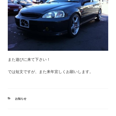
また遊びに来て下さい！
では短文ですが、また来年宜しくお願いします。
カ
お知らせ
テ
ゴ
リ