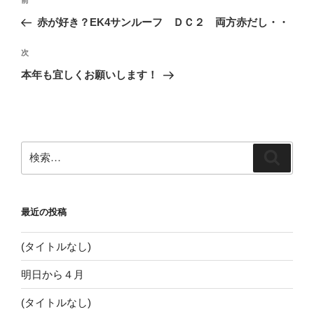
前
稿
の
赤が好き？EK4サンルーフ ＤＣ２ 両方赤だし・・
ナ
投
ビ
稿
次
次
ゲ
の
本年も宜しくお願いします！
投
ー
稿
シ
ョ
ン
検
検
索:
索
最近の投稿
(タイトルなし)
明日から４月
(タイトルなし)